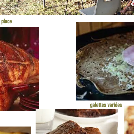
 place
galettes variées