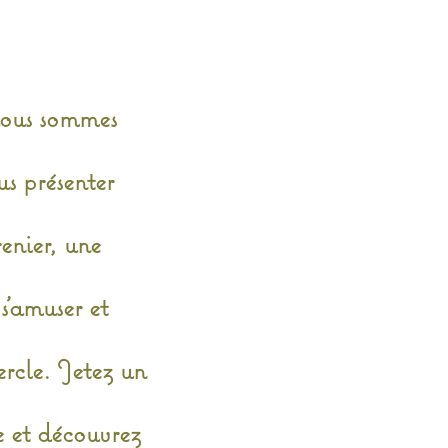
ous sommes
s présenter
enier, une
s'amuser et
ercle. Jetez un
te et découvrez