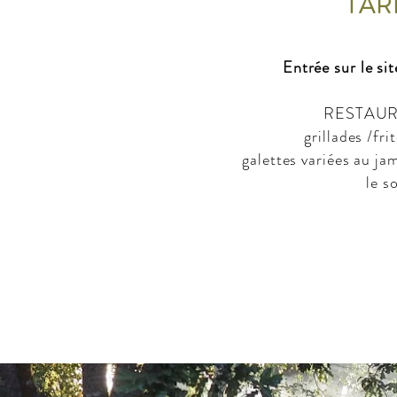
TAR
Entrée sur le sit
RESTAU
grillades /fr
galettes variées au ja
le so