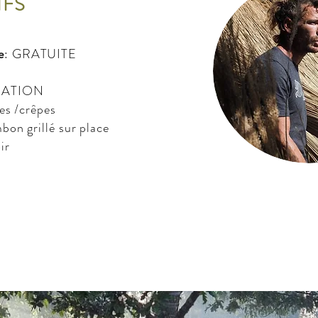
IFS
e
: GRATUITE
RATION
ites /crêpes
mbon grillé sur place
ir